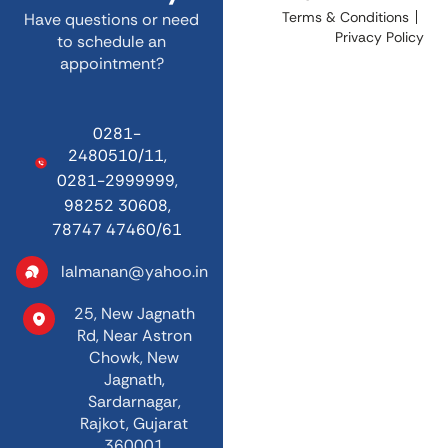
Terms & Conditions
Have questions or need
Privacy Policy
to schedule an
appointment?
0281-
2480510/11,
0281-2999999,
98252 30608,
78747 47460/61
lalmanan@yahoo.in
25, New Jagnath
Rd,
Near Astron
Chowk,
New
Jagnath,
Sardarnagar,
Rajkot, Gujarat
360001