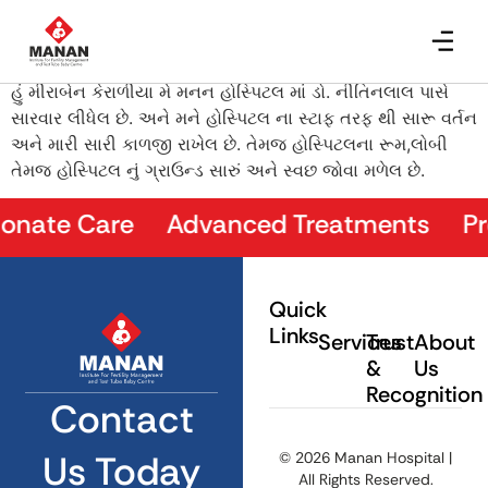
મીરાબેન કેરાળીયા
હું મીરાબેન કેરાળીયા મે મનન હોસ્પિટલ માં ડો. નીતિનલાલ પાસે
સારવાર લીધેલ છે. અને મને હોસ્પિટલ ના સ્ટાફ તરફ થી સારૂ વર્તન
અને મારી સારી કાળજી રાખેલ છે. તેમજ હોસ્પિટલના રૂમ,લોબી
તેમજ હોસ્પિટલ નું ગ્રાઉન્ડ સારું અને સ્વછ જોવા મળેલ છે.
nate Care Advanced Treatments Prove
Quick
Links
Services
Trust
About
&
Us
Recognition
Contact
Us Today
© 2026 Manan Hospital |
All Rights Reserved.